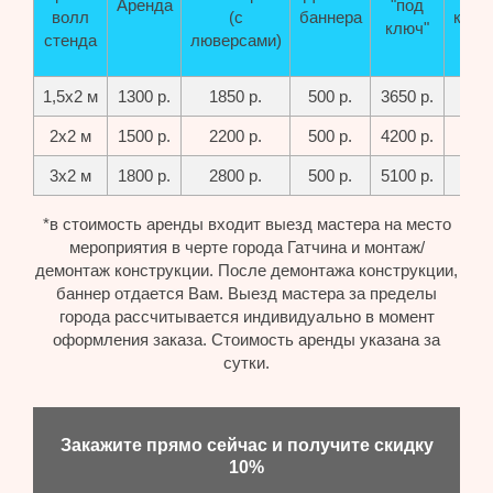
Аренда
"под
волл
(с
баннера
конс
ключ"
стенда
люверсами)
1,5х2 м
1300 р.
1850 р.
500 р.
3650 р.
29
2х2 м
1500 р.
2200 р.
500 р.
4200 р.
35
3х2 м
1800 р.
2800 р.
500 р.
5100 р.
42
*в стоимость аренды входит выезд мастера на место
мероприятия в черте города Гатчина и монтаж/
демонтаж конструкции. После демонтажа конструкции,
баннер отдается Вам. Выезд мастера за пределы
города рассчитывается индивидуально в момент
оформления заказа. Стоимость аренды указана за
сутки.
Закажите прямо сейчас и получите скидку
10%